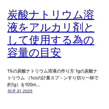
炭酸ナトリウム溶
液をアルカリ剤と
して使用する為の
容量の目安
1%の炭酸ナトリウム溶液の作り方 1gの炭酸ナ
トリウム （1ccの計量スプ－ンすり切り一杯で
約1g）を100m…
10月 31, 2025