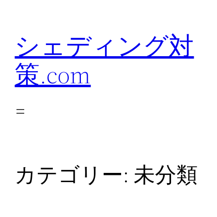
内
容
シェディング対
を
ス
策.com
キ
ッ
プ
カテゴリー:
未分類